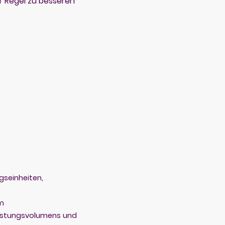
er Regel zu besseren
gseinheiten,
mm
lastungsvolumens und