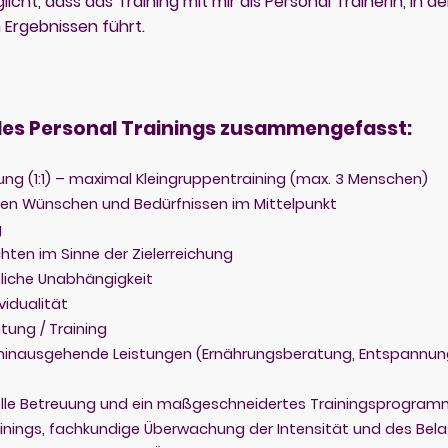
cht, dass das Training mit mir als Personal Trainerin, in d
 Ergebnissen führt.
es Personal Trainings zusammengefasst:
uung (1:1) – maximal Kleingruppentraining (max. 3 Menschen)
nen Wünschen und Bedürfnissen im Mittelpunkt
g
hten im Sinne der Zielerreichung
mliche Unabhängigkeit
ividualität
tung / Training
 hinausgehende Leistungen (Ernährungsberatung, Entspannun
duelle Betreuung und ein maßgeschneidertes Trainingsprogra
inings, fachkundige Überwachung der Intensität und des Be